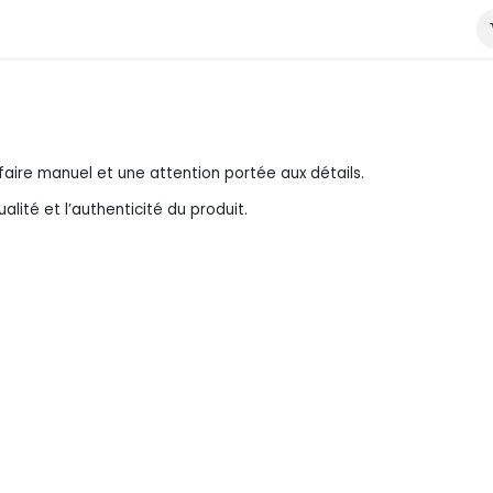
tissus
Le Journal • المجلة
Contact
faire manuel et une attention portée aux détails.
ualité et l’authenticité du produit.