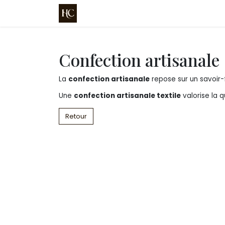
Se rendre au contenu
Accueil
Boutique
Découvrez nos 
Confection artisanale
La
confection artisanale
repose sur un savoir-
Une
confection artisanale textile
valorise la q
Retour